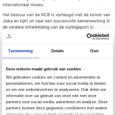
internationaal niveau.
Het bestuur van de NCB is verheugd met de komst van
Jiska en kijkt uit naar een succesvolle samenwerking in
de verdere ontwikkeling van de curlingsport in
Nederland.
Previous
Tobias van den Hurk: “Ik ben eigenlijk altijd
Toestemming
Details
Over
aan het curlen of studeren”
Next
Vebego NK curling 2025 van 11 t/m 13 april
Deze website maakt gebruik van cookies
More To Explore
We gebruiken cookies om content en advertenties te
personaliseren, om functies voor social media te bieden
en om ons websiteverkeer te analyseren. Ook delen we
Bestuurszaken
informatie over uw gebruik van onze site met onze
NCB zoekt versterking:
partners voor social media, adverteren en analyse. Deze
officemanager en performance
partners kunnen deze gegevens combineren met andere
informatie die u aan ze heeft verstrekt of die ze hebben